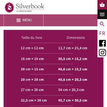
0
MENU
FR