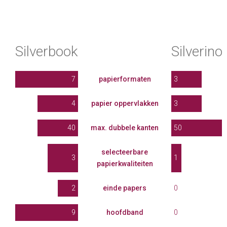
Silverbook
Silverino
7
papierformaten
3
4
papier oppervlakken
3
40
max. dubbele kanten
50
selecteerbare
3
1
papierkwaliteiten
2
einde papers
0
9
hoofdband
0