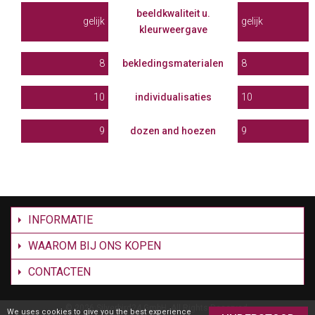
beeldkwaliteit u.
gelijk
gelijk
kleurweergave
8
bekledingsmaterialen
8
10
individualisaties
10
9
dozen and hoezen
9
INFORMATIE
WAAROM BIJ ONS KOPEN
CONTACTEN
©
2026 Silverbird24 GmbH. All Rights Reserved.
We uses cookies to give you the best experience