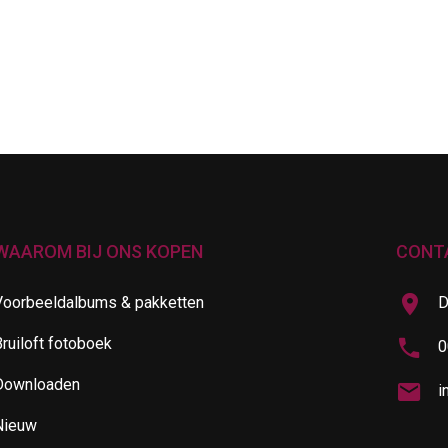
WAAROM BIJ ONS KOPEN
CONT
Voorbeeldalbums & pakketten
D
ruiloft fotoboek
0
Downloaden
i
Nieuw