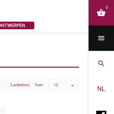
0
 ONTWERPEN
2 artikel(en)
Toon
12
NL