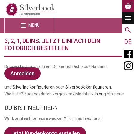
0
MENÜ
3, 2, 1, DEINS. JETZT EINFACH DEIN
DE
FOTOBUCH BESTELLEN
Du warst schon mal hier? Du kennst Dich aus? Na dann
Anmelden
und
Silverino konfigurieren
oder
Silverbook konfigurieren
.
Wie bitte? Zugangsdaten vergessen? Macht nix,
hier
gibt's neue.
DU BIST NEU HIER?
Wir konnten Interesse wecken?
Toll, das freut uns!
Jetzt Kundenkonto erstellen