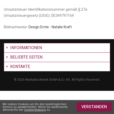
Umsatzsteuer-Identifikationsnummer gemäß § 27a
Umsatzsteuergesetz (UStG): DE349797164
Bildnachweise:
Design Ernte - Natalie Kraft
INFORMATIONEN
BELIEBTE SEITEN
KONTAKTE
©
2026 Mediadruckwerk GmbH & Co. KG. All Rights Reserved.
Wir nutzen Cookies um Dir den bestmöglichen
VERSTANDEN
Service zu gewährleisten. Wenn Du weitersurfst,
stimmst Du der
Cookie-Nutzung
zu.