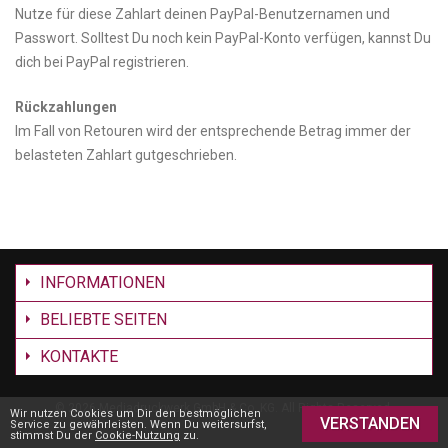
Nutze für diese Zahlart deinen PayPal-Benutzernamen und
Passwort. Solltest Du noch kein PayPal-Konto verfügen, kannst Du
dich bei PayPal registrieren.
Rückzahlungen
Im Fall von Retouren wird der entsprechende Betrag immer der
belasteten Zahlart gutgeschrieben.
INFORMATIONEN
BELIEBTE SEITEN
KONTAKTE
©
2026 Mediadruckwerk GmbH & Co. KG. All Rights Reserved.
Wir nutzen Cookies um Dir den bestmöglichen
VERSTANDEN
Service zu gewährleisten. Wenn Du weitersurfst,
stimmst Du der
Cookie-Nutzung
zu.