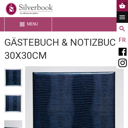
0
MENU
GÄSTEBUCH & NOTIZBUCH
FR
30X30CM