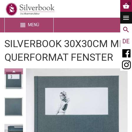
0
MENÜ
SILVERBOOK 30X30CM MIT
DE
QUERFORMAT FENSTER