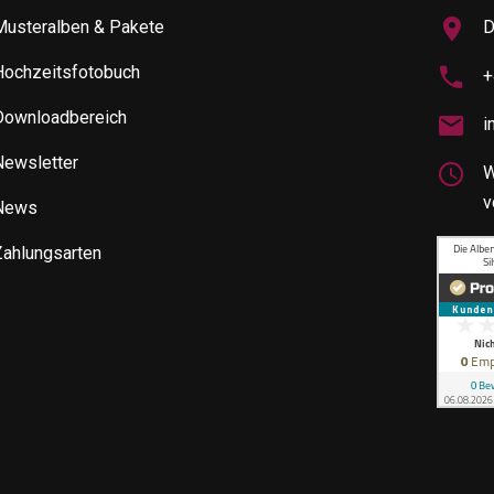
Musteralben & Pakete
D
Hochzeitsfotobuch
+
Downloadbereich
i
Newsletter
W
v
News
Zahlungsarten