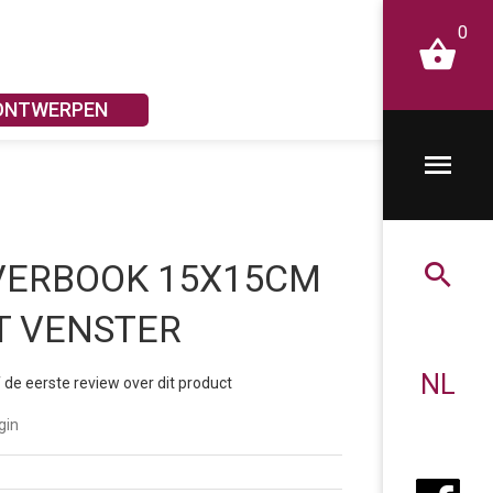
0
 ONTWERPEN
VERBOOK 15X15CM
T VENSTER
NL
f de eerste review over dit product
gin