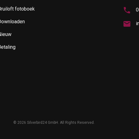
ruiloft fotoboek
0
Downloaden
i
Nieuw
etaling
©
2026 Silverbird24 GmbH. All Rights Reserved.