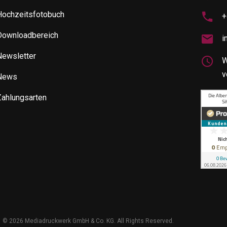
Hochzeitsfotobuch
+
Downloadbereich
i
Newsletter
W
v
News
Zahlungsarten
©
2026 Mediadruckwerk GmbH & Co. KG. All Rights Reserved.