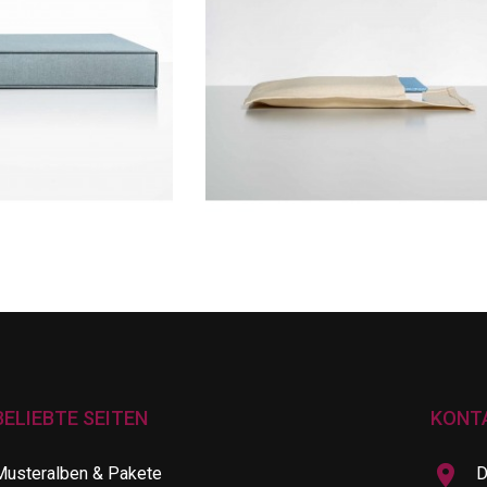
BELIEBTE SEITEN
KONT
Musteralben & Pakete
D