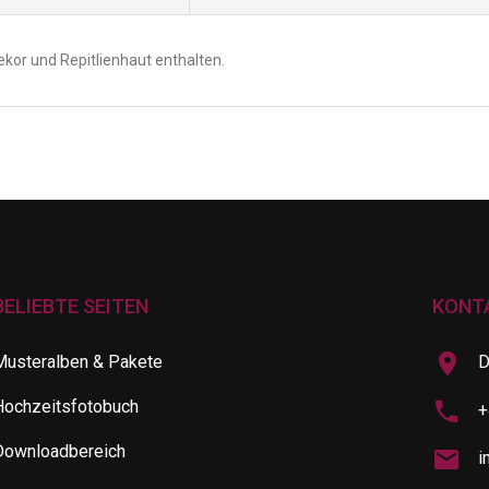
ekor und Repitlienhaut enthalten.
BELIEBTE SEITEN
KONT
Musteralben & Pakete
D
Hochzeitsfotobuch
+
Downloadbereich
i