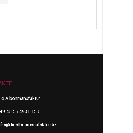
AKTE
ie Albenmanufaktur
49 40 55 4931 150
nfo@diealbenmanufaktur.de