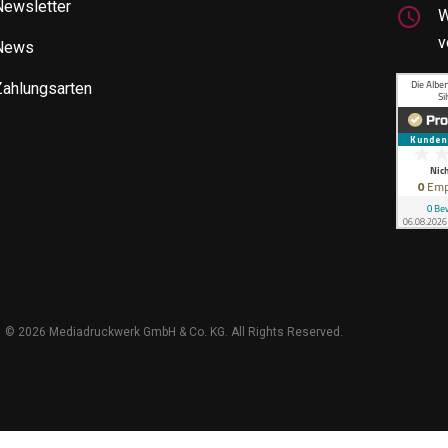
Newsletter
W
v
News
Zahlungsarten
©
2026 Mediadruckwerk GmbH & Co. KG. All Rights Reserved.