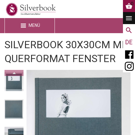
0
MENÜ
SILVERBOOK 30X30CM MIT
DE
QUERFORMAT FENSTER