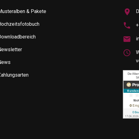
Musteralben & Pakete
D
Hochzeitsfotobuch
+
Downloadbereich
i
Newsletter
W
v
News
Zahlungsarten